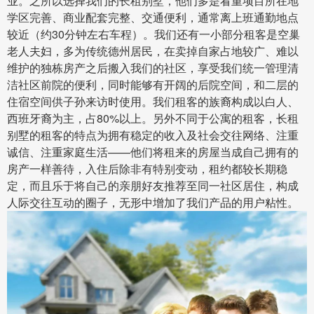
业。
之所以选择我们的长租别墅，他们多是看重项目所在地
学区完善、商业配套完整、交通便利，通常离上班通勤地点
较近（约30分钟左右车程）。
我们还有一小部分租客是空巢
老人夫妇，多为传统德州居民，在卖掉自家占地较广、难以
维护的独栋房产之后搬入我们的社区，享受我们统一管理清
洁社区前院的便利，同时能够有开阔的后院空间，和二层的
住宿空间供子孙来访时使用。
我们租客的族裔构成以白人、
西班牙裔为主，占80%以上。
另外不同于公寓的租客，长租
别墅的租客的特点为拥有稳定的收入及社会交往网络、注重
诚信、注重家庭生活——他们将租来的房屋当成自己拥有的
房产一样善待，入住后除非有特别变动，租约都较长期稳
定，而且乐于将自己的亲朋好友推荐至同一社区居住，构成
人际交往互动的圈子，无形中增加了我们产品的用户粘性。