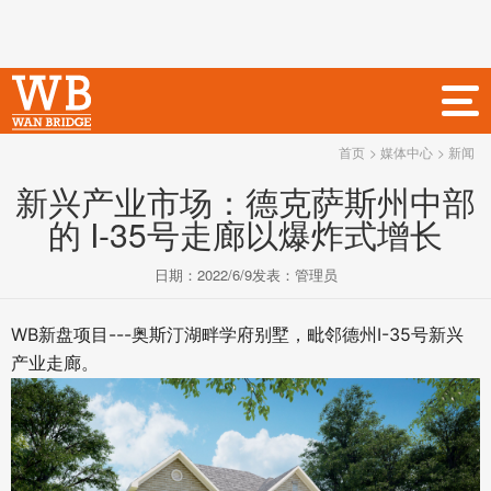
首页
> 媒体中心
> 新闻
新兴产业市场：德克萨斯州中部
的 I-35号走廊以爆炸式增长
日期：
2022/6/9
发表：
管理员
WB新盘项目---奥斯汀湖畔学府别墅，毗邻德州I-35号新兴
产业走廊。