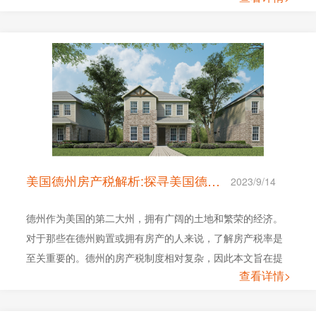
些相关信息。
美国德州房产税解析:探寻美国德州的房产税率
2023/9/14
德州作为美国的第二大州，拥有广阔的土地和繁荣的经济。
对于那些在德州购置或拥有房产的人来说，了解房产税率是
至关重要的。德州的房产税制度相对复杂，因此本文旨在提
查看详情>
供相关信息，帮助大家更好地理解德州的房产税率和如何应
对。