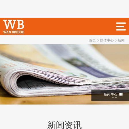
首页
> 媒体中心
> 新闻
新闻资讯